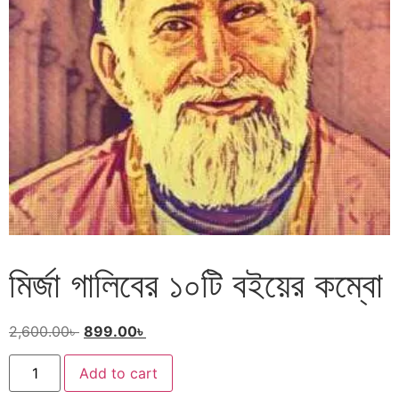
মির্জা গালিবের ১০টি বইয়ের কম্বো
2,600.00
৳
899.00
৳
Add to cart